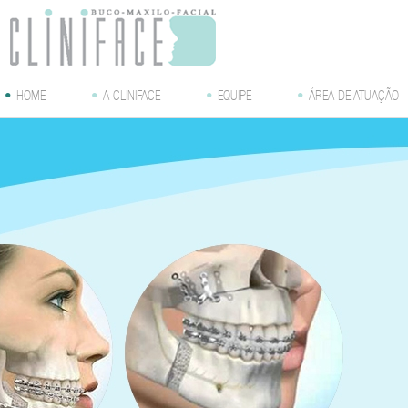
•
HOME
•
A CLINIFACE
•
EQUIPE
•
ÁREA DE ATUAÇÃO