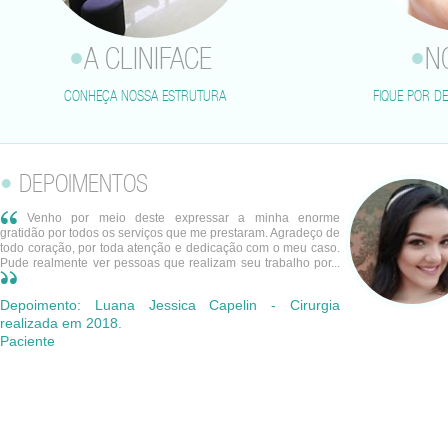
•
A CLINIFACE
•
N
CONHEÇA NOSSA ESTRUTURA
FIQUE POR D
•
DEPOIMENTOS
Venho por meio deste expressar a minha enorme
gratidão por todos os serviços que me prestaram. Agradeço de
todo coração, por toda atenção e dedicação com o meu caso.
Pude realmente ver pessoas que realizam seu trabalho por...
Depoimento: Luana Jessica Capelin - Cirurgia
realizada em 2018.
Paciente